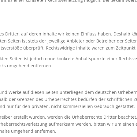
Kenntnis einer konkreten Rechtsverletzung möglich. Bei Bekanntw
s Dritter, auf deren Inhalte wir keinen Einfluss haben. Deshalb k
n Seiten ist stets der jeweilige Anbieter oder Betreiber der Seite
tsverstöße überprüft. Rechtswidrige Inhalte waren zum Zeitpunkt 
inkten Seiten ist jedoch ohne konkrete Anhaltspunkte einer Rechts
inks umgehend entfernen.
e und Werke auf diesen Seiten unterliegen dem deutschen Urheberre
halb der Grenzen des Urheberrechtes bedürfen der schriftlichen 
ind nur für den privaten, nicht kommerziellen Gebrauch gestattet.
treiber erstellt wurden, werden die Urheberrechte Dritter beachtet
 Urheberrechtsverletzung aufmerksam werden, bitten wir um eine
nhalte umgehend entfernen.