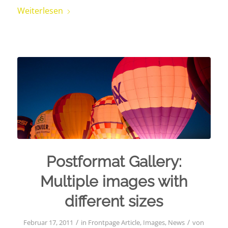
Weiterlesen
Postformat Gallery:
Multiple images with
different sizes
/
/
Februar 17, 2011
in
Frontpage Article
,
Images
,
News
von